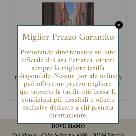
+
Miglior Prezzo Garantito
Prenotando direttamente sul sito
ufficiale di Casa Petrarca, ottieni
MIGLIOR PREZZO GARANTITO
sempre la migliore tariffa
From: 01-12-2025 to: 01-12-2026
disponibile. Nessun portale online
Prenotando dal sito ufficiale di Casa Petrarca hai sempre
può offrire un prezzo migliore:
la miglior tariffa disponibile.Nessun intermediario può
qui troverai la tariffa più bassa, le
[…]
condizioni più flessibili e offerte
esclusive dedicate a chi prenota
direttamente.
DOVE SIAMO
San Marco - Calle Schiavine 4386 | 30124 Venezia